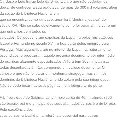
Cardoso e Luís Inácio Lula da Silva. É claro que não poderíamos
deixar de conhecer a sua biblioteca, de mais de 300 mil volumes, além
da seção da Biblioteca Nacional em
que se encontra, como raridade, uma Torá (doutrina judaica) do
século XVI. Não se sabe objetivamente como foi parar ali, no cofre em
que entramos com todos os
cuidados. Os judeus foram expulsos da Espanha pelos reis católicos
Isabel e Fernando no século XV – e boa parte deles emigrou para
Portugal. Mas alguns ficaram no interior da Espanha, naturalmente
escondidos, e produziram aquele precioso documento por intermédio
de escribas altamente especializados. A Torá tem 305 mil palavras,
todas desenhadas à mão, compondo um valioso documento. O
curioso é que não foi parar em nenhuma sinagoga, mas sim nos
domínios da Biblioteca Nacional, onde zelam pela sua integridade.
Não se pode tocar nas suas páginas, nem fotografar de perto.
A Universidade de Salamanca tem hoje cerca de 40 mil alunos (500
são brasileiros) e o principal dos seus afamados cursos é o de Direito.
Pela excelência dos
seus cursos, a Usal é uma referência essencial para outras