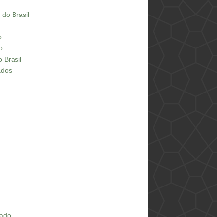
 do Brasil
o
o
 Brasil
ados
rado