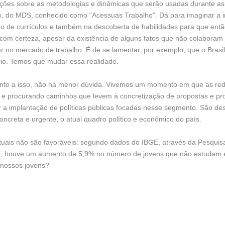
ações sobre as metodologias e dinâmicas que serão usadas durante a
 do MDS, conhecido como “Acessuas Trabalho”. Dá para imaginar a i
ção de currículos e também na descoberta de habilidades para que ent
, com certeza, apesar da existência de alguns fatos que não colabora
ar no mercado de trabalho. É de se lamentar, por exemplo, que o Brasi
rio. Temos que mudar essa realidade.
uanto a isso, não há menor dúvida. Vivemos um momento em que as re
s e procurando caminhos que levem à concretização de propostas e pr
r a implantação de políticas públicas focadas nesse segmento. São d
oncreta e urgente, o atual quadro político e econômico do país.
tuais não são favoráveis: segundo dados do IBGE, através da Pesquis
7, houve um aumento de 5,9% no número de jovens que não estudam e
 nossos jovens?