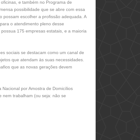
s oficinas, e também no Programa de
mensa possibilidade que se abre com essa
ão possam escolher a profissão adequada. A
m para o atendimento pleno desse
l possua 175 empresas estatais, e a maioria
des sociais se destacam como um canal de
ojetos que atendam às suas necessidades.
esafios que as novas gerações devem
a Nacional por Amostra de Domicílios
 nem trabalham (ou seja: não se