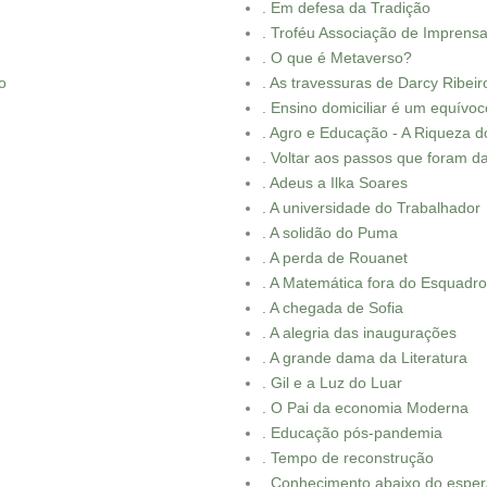
. Em defesa da Tradição
. Troféu Associação de Imprensa
. O que é Metaverso?
o
. As travessuras de Darcy Ribeir
. Ensino domiciliar é um equívoc
. Agro e Educação - A Riqueza do
. Voltar aos passos que foram d
. Adeus a Ilka Soares
. A universidade do Trabalhador
. A solidão do Puma
. A perda de Rouanet
. A Matemática fora do Esquadro
. A chegada de Sofia
. A alegria das inaugurações
. A grande dama da Literatura
. Gil e a Luz do Luar
. O Pai da economia Moderna
. Educação pós-pandemia
. Tempo de reconstrução
. Conhecimento abaixo do espe