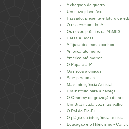
. A chegada da guerra
. Um novo planetário
. Passado, presente e futuro da e
. O uso comum da IA
. Os novos prêmios da ABMES
. Caras e Bocas
. A Tijuca dos meus sonhos
. América até morrer
. América até morrer
. O Papa e a IA
. Os riscos atômicos
. Sete perguntas
. Mais Inteligência Artificial
. Um instituto para a cabeça
. O Grammy de gravação do ano
. Um Brasil cada vez mais velho
. O Pai do Fla-Flu
. O plágio da inteligência artificial
. Educação e o Hibridismo - Concl