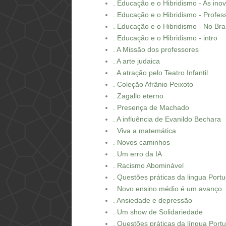
. Educação e o Hibridismo - As in
. Educação e o Hibridismo - Profes
. Educação e o Hibridismo - No Bras
. Educação e o Hibridismo - intro
. A Missão dos professores
. A arte judaica
. A atração pelo Teatro Infantil
. Coleção Afrânio Peixoto
. Zagallo eterno
. Presença de Machado
. A influência de Evanildo Bechara
. Viva a matemática
. Novos caminhos
. Um erro da IA
. Racismo Abominável
. Questões práticas da lingua Port
. Novo ensino médio é um avanço
. Ansiedade e depressão
. Um show de Solidariedade
. Questões práticas da língua Port