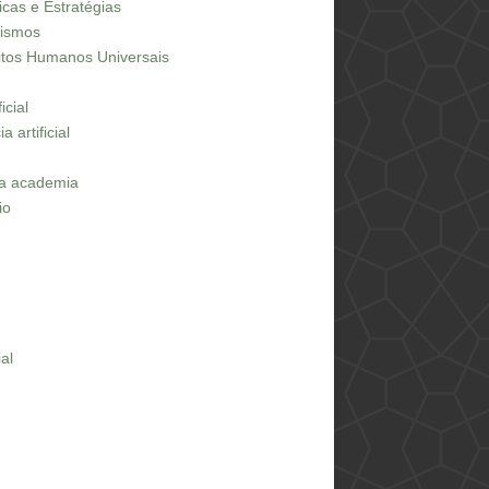
icas e Estratégias
dismos
eitos Humanos Universais
icial
 artificial
na academia
io
ial