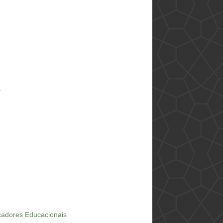
L
icadores Educacionais