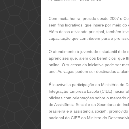
Com muita honra, presido desde 2007 o Centr
sem fins lucrativos, que insere por meio d
Além dessa atividade principal, também inve
capacitação que contribuem para a profissi
O atendimento à juventude estudantil é de 
aprendizes que, além dos benefícios que lh
online. O sucesso da iniciativa pode ser 
ano. As vagas podem ser destinadas a alun
É louvável a participação do Ministério do
Integração Empresa Escola (CIEE) nacional
oficinas com orientações sobre o mercado de
de Assistência Social e da Secretaria de I
brasileira e a assistência social”, promovid
nacional do CIEE ao Ministro do Desenvolvi