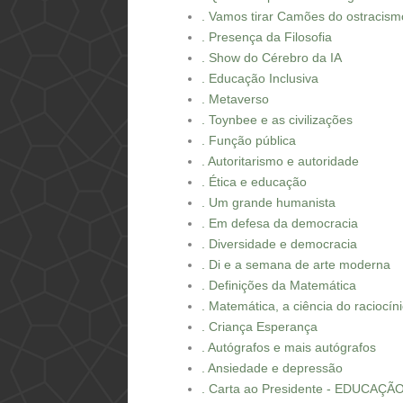
. Vamos tirar Camões do ostracism
. Presença da Filosofia
. Show do Cérebro da IA
. Educação Inclusiva
. Metaverso
. Toynbee e as civilizações
. Função pública
. Autoritarismo e autoridade
. Ética e educação
. Um grande humanista
. Em defesa da democracia
. Diversidade e democracia
. Di e a semana de arte moderna
. Definições da Matemática
. Matemática, a ciência do raciocín
. Criança Esperança
. Autógrafos e mais autógrafos
. Ansiedade e depressão
. Carta ao Presidente - EDUCAÇÃ