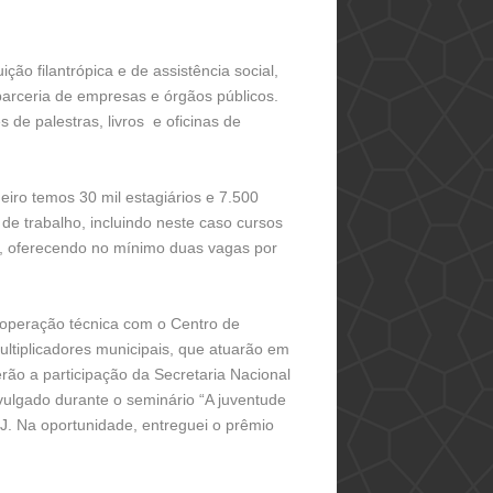
ão filantrópica e de assistência social,
parceria de empresas e órgãos públicos.
de palestras, livros e oficinas de
eiro temos 30 mil estagiários e 7.500
e trabalho, incluindo neste caso cursos
J, oferecendo no mínimo duas vagas por
ooperação técnica com o Centro de
ltiplicadores municipais, que atuarão em
erão a participação da Secretaria Nacional
vulgado durante o seminário “A juventude
-RJ. Na oportunidade, entreguei o prêmio