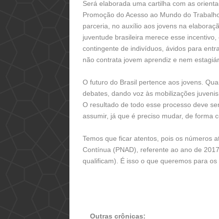
Será elaborada uma cartilha com as orient
Promoção do Acesso ao Mundo do Trabalho,
parceria, no auxílio aos jovens na elabora
juventude brasileira merece esse incentivo
contingente de indivíduos, ávidos para entr
não contrata jovem aprendiz e nem estagiá
O futuro do Brasil pertence aos jovens. Q
debates, dando voz às mobilizações juveni
O resultado de todo esse processo deve se
assumir, já que é preciso mudar, de forma c
Temos que ficar atentos, pois os números a
Contínua (PNAD), referente ao ano de 201
qualificam). É isso o que queremos para os
Outras crônicas: