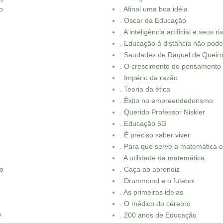
o
. Afinal uma boa idéia
. Oscar da Educação
. A inteligência artificial e seus r
. Educação à distância não pod
. Saudades de Raquel de Queir
. O crescimento do pensament
. Império da razão
. Teoria da ética
. Êxito no empreendedorismo
. Querido Professor Niskier
. Educação 5G
. É preciso saber viver
. Para que serve a matemática 
. A utilidade da matemática
io
. Caça ao aprendiz
. Drummond e o futebol
. As primeiras ideias
. O médico do cérebro
O
. 200 anos de Educação