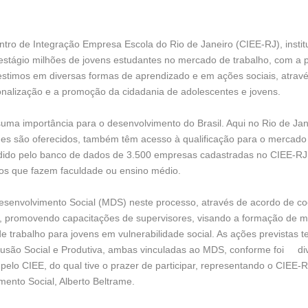
o de Integração Empresa Escola do Rio de Janeiro (CIEE-RJ), instituiç
o estágio milhões de jovens estudantes no mercado de trabalho, com a 
stimos em diversas formas de aprendizado e em ações sociais, através 
onalização e a promoção da cidadania de adolescentes e jovens.
suma importância para o desenvolvimento do Brasil. Aqui no Rio de Jan
es são oferecidos, também têm acesso à qualificação para o mercado d
medido pelo banco de dados de 3.500 empresas cadastradas no CIEE-R
os que fazem faculdade ou ensino médio.
 Desenvolvimento Social (MDS) neste processo, através de acordo de c
, promovendo capacitações de supervisores, visando a formação de mu
 trabalho para jovens em vulnerabilidade social. As ações previstas t
nclusão Social e Produtiva, ambas vinculadas ao MDS, conforme foi di
o pelo CIEE, do qual tive o prazer de participar, representando o CIEE
mento Social, Alberto Beltrame.