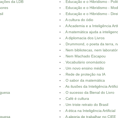
ovações da LDB
. Educação e o Hibridismo - Polit
sores
. Educação e o Hibridismo - Mo
il
. Educação e o Hibridismo - Dir
. A cultura do ódio
. A Academia e a Inteligência Artif
. A matemática ajuda a inteligencia
. A diplomacia dos Livros
. Drummond, o poeta da terra, 
. Nem bibliotecas, nem laboratór
. Nem Machado Escapou
. Vocabulário onomástico
. Um novo ensino médio
. Rede de proteção na IA
. O sabor da matemática
. As ilusões da Inteligência Artific
uguesa
. O sucesso da Bienal do Livro
. Café é cultura
. Um triste retrato do Brasil
. A ética na Inteligência Artificial
uguesa
. A alegria de trabalhar no CIEE