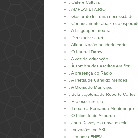
. Café e Cultura
. AMPLANETA.RIO
. Gostar de ler, uma necessidade
. Conhecimento abaixo do esperad
. A Linguagem neutra
. Deus salve o rei
. Alfabetização na idade certa
. O Imortal Darcy
. A vez da educação
. À sombra dos escritos em flor
. A presença do Rádio
. A Perda de Candido Mendes
. A Glória do Municipal
. Bela trajetória de Roberto Carlos
. Professor Serpa
. Tributo a Fernanda Montenegro
. O Filósofo do Absurdo
. Jonh Dewey e a nova escola
. Inovações na ABL
. Um novo ENEM