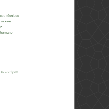
iscos técnicos
e morrer
oz
o humano
e sua origem