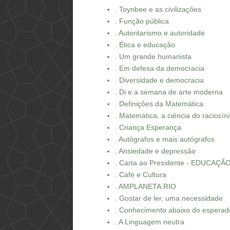
. Toynbee e as civilizações
. Função pública
. Autoritarismo e autoridade
. Ética e educação
. Um grande humanista
. Em defesa da democracia
. Diversidade e democracia
. Di e a semana de arte moderna
. Definições da Matemática
. Matemática, a ciência do raciocín
. Criança Esperança
. Autógrafos e mais autógrafos
. Ansiedade e depressão
. Carta ao Presidente - EDUCAÇÃ
. Café e Cultura
. AMPLANETA.RIO
. Gostar de ler, uma necessidade
. Conhecimento abaixo do esperad
. A Linguagem neutra