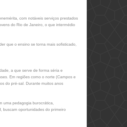
enemérita, com notáveis serviços prestados
jovens do Rio de Janeiro, o que intermédio
er que o ensino se torna mais sofisticado,
dade, a que serve de forma séria e
nenses. Em regiões como o norte (Campos e
ios do pré-sal. Durante muitos anos
om uma pedagogia burocrática,
l, buscam oportunidades do primeiro