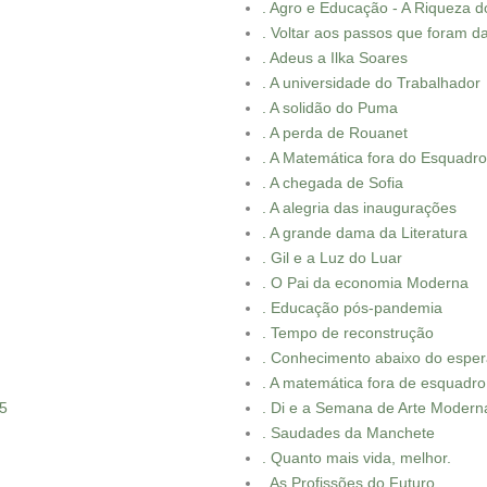
. Agro e Educação - A Riqueza do
. Voltar aos passos que foram d
. Adeus a Ilka Soares
. A universidade do Trabalhador
. A solidão do Puma
. A perda de Rouanet
. A Matemática fora do Esquadro
. A chegada de Sofia
. A alegria das inaugurações
. A grande dama da Literatura
. Gil e a Luz do Luar
. O Pai da economia Moderna
. Educação pós-pandemia
. Tempo de reconstrução
. Conhecimento abaixo do espe
. A matemática fora de esquadro
G5
. Di e a Semana de Arte Modern
. Saudades da Manchete
. Quanto mais vida, melhor.
. As Profissões do Futuro