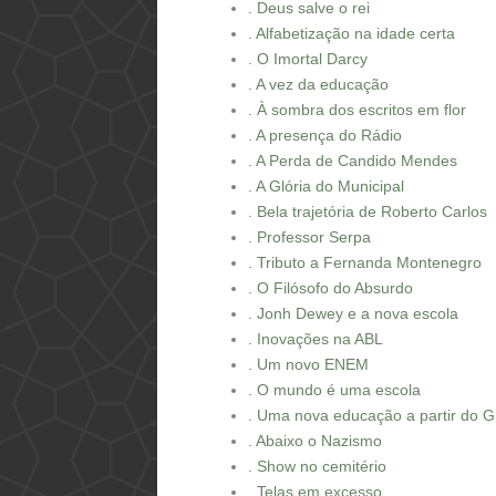
. Deus salve o rei
. Alfabetização na idade certa
. O Imortal Darcy
. A vez da educação
. À sombra dos escritos em flor
. A presença do Rádio
. A Perda de Candido Mendes
. A Glória do Municipal
. Bela trajetória de Roberto Carlos
. Professor Serpa
. Tributo a Fernanda Montenegro
. O Filósofo do Absurdo
. Jonh Dewey e a nova escola
. Inovações na ABL
. Um novo ENEM
. O mundo é uma escola
. Uma nova educação a partir do 
. Abaixo o Nazismo
. Show no cemitério
. Telas em excesso