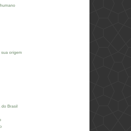
o humano
e sua origem
 do Brasil
o
o