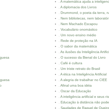
. A matemática ajuda a inteligencia
. A diplomacia dos Livros
. Drummond, o poeta da terra, 
. Nem bibliotecas, nem laboratór
. Nem Machado Escapou
. Vocabulário onomástico
. Um novo ensino médio
. Rede de proteção na IA
. O sabor da matemática
. As ilusões da Inteligência Artific
uguesa
. O sucesso da Bienal do Livro
. Café é cultura
. Um triste retrato do Brasil
. A ética na Inteligência Artificial
uguesa
. A alegria de trabalhar no CIEE
o
. Afinal uma boa idéia
. Oscar da Educação
. A inteligência artificial e seus r
. Educação à distância não pod
. Saudades de Raquel de Queir