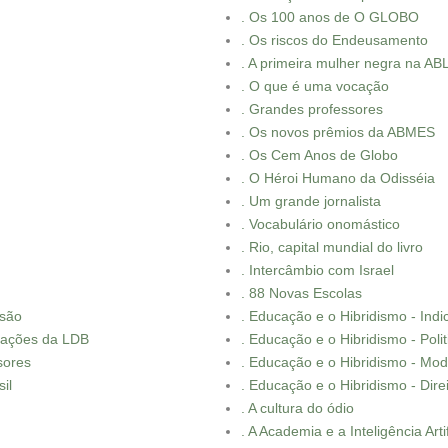
. Os 100 anos de O GLOBO
. Os riscos do Endeusamento
. A primeira mulher negra na AB
. O que é uma vocação
. Grandes professores
. Os novos prêmios da ABMES
. Os Cem Anos de Globo
. O Héroi Humano da Odisséia
. Um grande jornalista
. Vocabulário onomástico
. Rio, capital mundial do livro
. Intercâmbio com Israel
. 88 Novas Escolas
usão
. Educação e o Hibridismo - Ind
ovações da LDB
. Educação e o Hibridismo - Polit
sores
. Educação e o Hibridismo - Mo
il
. Educação e o Hibridismo - Dir
. A cultura do ódio
. A Academia e a Inteligência Artif