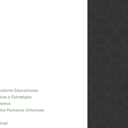
L
icadores Educacionais
icas e Estratégias
dismos
eitos Humanos Universais
icial