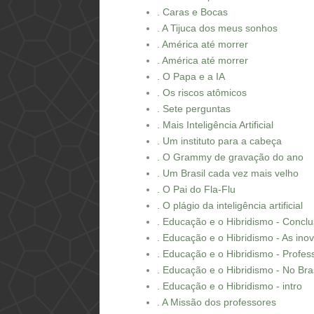
. Caras e Bocas
. A Tijuca dos meus sonhos
. América até morrer
. América até morrer
. O Papa e a IA
. Os riscos atômicos
. Sete perguntas
. Mais Inteligência Artificial
. Um instituto para a cabeça
. O Grammy de gravação do ano
. Um Brasil cada vez mais velho
. O Pai do Fla-Flu
. O plágio da inteligência artificial
. Educação e o Hibridismo - Concl
. Educação e o Hibridismo - As in
. Educação e o Hibridismo - Profes
. Educação e o Hibridismo - No Bras
. Educação e o Hibridismo - intro
. A Missão dos professores