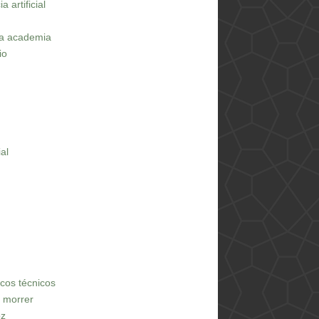
 artificial
na academia
io
ial
iscos técnicos
e morrer
oz