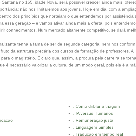
Santana no 165, idade Nova, será possível crescer ainda mais, ofere
ortância: não nos limitaremos aos jovens. Hoje em dia, com a ampliaç
dentro dos princípios que norteiam o que entendemos por assistência s
ra essa geração – e vamos ativar ainda mais a oferta, pois entendemo
uirir conhecimentos. Num mercado altamente competitivo, se dará mel
nalizante tenha a fama de ser de segunda categoria, nem nos conform
, fruto da estrutura precária dos cursos de formação de professores. A 
ara o magistério. É claro que, assim, a procura pela carreira se torn
 que é necessário valorizar a cultura, de um modo geral, pois ela é a 
. Como driblar a triagem
. IA versus Humanos
ducação
. Remuneração justa
. Linguagem Simples
. Tradução em tempo real