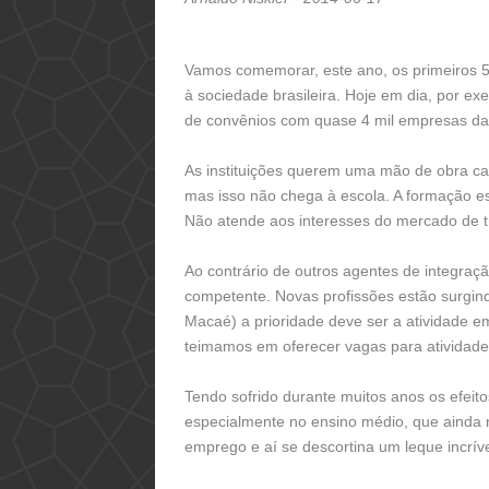
Vamos comemorar, este ano, os primeiros 50
à sociedade brasileira. Hoje em dia, por ex
de convênios com quase 4 mil empresas das
As instituições querem uma mão de obra cad
mas isso não chega à escola. A formação e
Não atende aos interesses do mercado de t
Ao contrário de outros agentes de integraç
competente. Novas profissões estão surgin
Macaé) a prioridade deve ser a atividade em
teimamos em oferecer vagas para atividade
Tendo sofrido durante muitos anos os efei
especialmente no ensino médio, que ainda 
emprego e aí se descortina um leque incríve