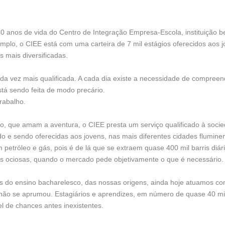
 anos de vida do Centro de Integração Empresa-Escola, instituição b
emplo, o CIEE está com uma carteira de 7 mil estágios oferecidos aos 
 mais diversificadas.
a vez mais qualificada. A cada dia existe a necessidade de compreend
stá sendo feita de modo precário.
rabalho.
ão, que amam a aventura, o CIEE presta um serviço qualificado à socie
do e sendo oferecidas aos jovens, nas mais diferentes cidades flumi
 petróleo e gás, pois é de lá que se extraem quase 400 mil barris diár
s ociosas, quando o mercado pede objetivamente o que é necessário.
tos do ensino bacharelesco, das nossas origens, ainda hoje atuamos c
não se aprumou. Estagiários e aprendizes, em número de quase 40 mi
l de chances antes inexistentes.