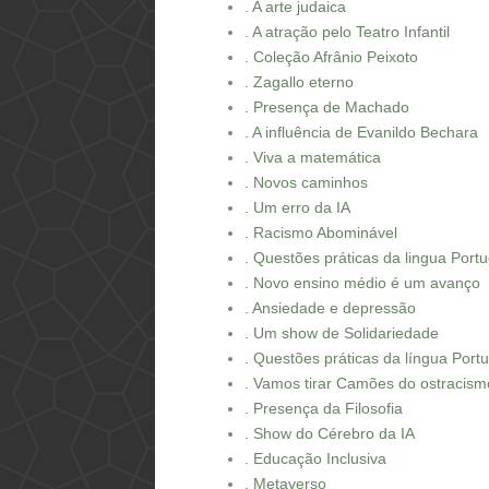
. A arte judaica
. A atração pelo Teatro Infantil
. Coleção Afrânio Peixoto
. Zagallo eterno
. Presença de Machado
. A influência de Evanildo Bechara
. Viva a matemática
. Novos caminhos
. Um erro da IA
. Racismo Abominável
. Questões práticas da lingua Port
. Novo ensino médio é um avanço
. Ansiedade e depressão
. Um show de Solidariedade
. Questões práticas da língua Port
. Vamos tirar Camões do ostracism
. Presença da Filosofia
. Show do Cérebro da IA
. Educação Inclusiva
. Metaverso