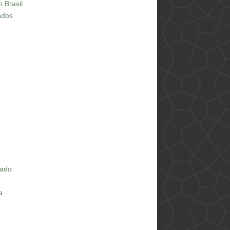
 Brasil
ados
rado
a