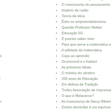
. O crescimento do pensament
. Império da razão
. Teoria da ética
. Êxito no empreendedorismo
. Querido Professor Niskier
. Educação 5G
. É preciso saber viver
. Para que serve a matemática 
. A utilidade da matemática
io
. Caça ao aprendiz
. Drummond e o futebol
. As primeiras ideias
. O médico do cérebro
O
. 200 anos de Educação
. Em defesa da Tradição
. Troféu Associação de Imprensa
. O que é Metaverso?
o
. As travessuras de Darcy Ribeir
. Ensino domiciliar é um equívoc