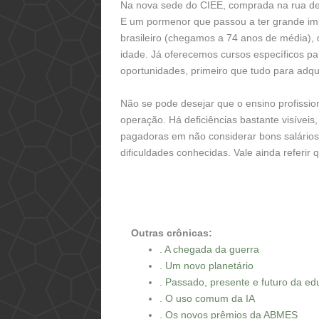
Na nova sede do CIEE, comprada na rua de 
E um pormenor que passou a ter grande imp
brasileiro (chegamos a 74 anos de média), 
idade. Já oferecemos cursos específicos pa
oportunidades, primeiro que tudo para adq
Não se pode desejar que o ensino profissio
operação. Há deficiências bastante visíveis
pagadoras em não considerar bons salários p
dificuldades conhecidas. Vale ainda referir
Outras crônicas:
. A chegada da guerra
. Um novo planetário
. Passado, presente e futuro da e
. O uso comum da IA
. Os novos prêmios da ABMES