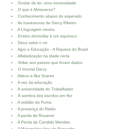
. Gostar de ler, uma necessidade
. O que é Metaverso?
. Conhecimento abaixo do esperado
. As travessuras de Darcy Ribeiro
. A Linguagem neutra
. Ensino domiciliar é um equívoco
. Deus salve o rei
. Agro e Educação - A Riqueza do Brasil
. Alfabetização na idade certa
. Voltar aos passos que foram dados
. O Imortal Darcy
. Adeus a Ilka Soares
. A vez da educação
. A universidade do Trabalhador
. À sombra dos escritos em flor
. A solidão do Puma
. A presença do Rádio
. A perda de Rouanet
. A Perda de Candido Mendes
. A Matemática fora do Esquadro