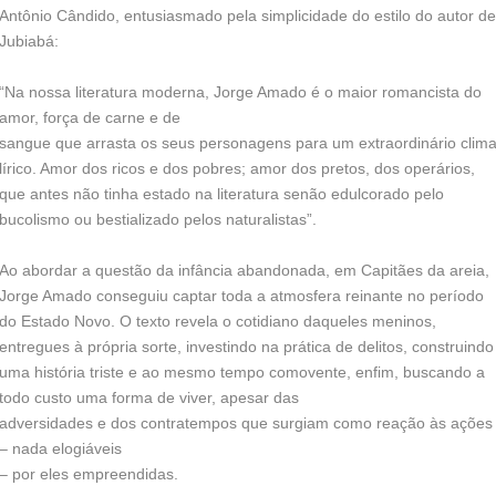
Antônio Cândido, entusiasmado pela simplicidade do estilo do autor de
Jubiabá:
“Na nossa literatura moderna, Jorge Amado é o maior romancista do
amor, força de carne e de
sangue que arrasta os seus personagens para um extraordinário clim
lírico. Amor dos ricos e dos pobres; amor dos pretos, dos operários,
que antes não tinha estado na literatura senão edulcorado pelo
bucolismo ou bestializado pelos naturalistas”.
Ao abordar a questão da infância abandonada, em Capitães da areia,
Jorge Amado conseguiu captar toda a atmosfera reinante no período
do Estado Novo. O texto revela o cotidiano daqueles meninos,
entregues à própria sorte, investindo na prática de delitos, construindo
uma história triste e ao mesmo tempo comovente, enfim, buscando a
todo custo uma forma de viver, apesar das
adversidades e dos contratempos que surgiam como reação às ações
– nada elogiáveis
– por eles empreendidas.