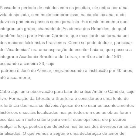
Passado o período de estudos com os jesuítas, ele optou por uma
vida despojada, sem muito compromisso, na capital baiana, onde
dava os primeiros passos como jornalista. Foi neste momento que
integrou um grupo, chamado de Academia dos Rebeldes, do qual
também fazia parte Edson Carneiro, que mais tarde se tornaria um
dos maiores folcloristas brasileiros. Como se pode deduzir, participar
de “Academias” era uma aspiração do escritor baiano, que passou a
integrar a Academia Brasileira de Letras, em 6 de abril de 1961,
ocupando a cadeira 23, cujo
patrono é José de Alencar, engrandecendo a instituição por 40 anos,
até a sua morte,
Cabe aqui uma observação para falar do crítico Antônio Cândido, cujo
livro Formação da Literatura Brasileira é considerado uma fonte de
referência das mais confiáveis. Apesar de ele usar os acontecimentos
históricos e sociais localizados nos períodos em que as obras foram
escritas com muito critério para emitir suas opiniões, ele procurou
realçar a força poética que detectou nos temas dos diversos romance
analisados. O que vemos a seguir é uma declaração de amor de