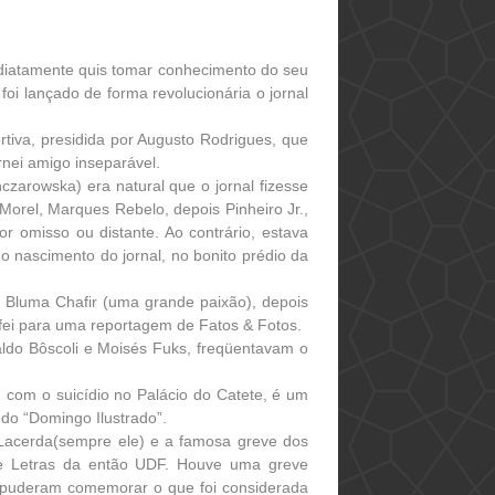
diatamente quis tomar conhecimento do seu
foi lançado de forma revolucionária o jornal
tiva, presidida por Augusto Rodrigues, que
nei amigo inseparável.
zarowska) era natural que o jornal fizesse
Morel, Marques Rebelo, depois Pinheiro Jr.,
or omisso ou distante. Ao contrário, estava
 nascimento do jornal, no bonito prédio da
 Bluma Chafir (uma grande paixão), depois
rafei para uma reportagem de Fatos & Fotos.
do Bôscoli e Moisés Fuks, freqüentavam o
, com o suicídio no Palácio do Catete, é um
 do “Domingo Ilustrado”.
Lacerda(sempre ele) e a famosa greve dos
s e Letras da então UDF. Houve uma greve
 puderam comemorar o que foi considerada