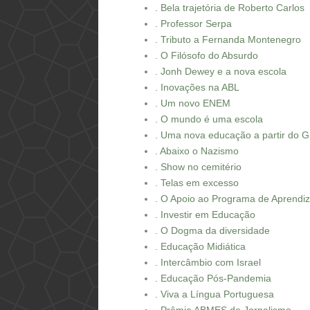
. Bela trajetória de Roberto Carlos
. Professor Serpa
. Tributo a Fernanda Montenegro
. O Filósofo do Absurdo
. Jonh Dewey e a nova escola
. Inovações na ABL
. Um novo ENEM
. O mundo é uma escola
. Uma nova educação a partir do 
. Abaixo o Nazismo
. Show no cemitério
. Telas em excesso
. O Apoio ao Programa de Aprendiz
. Investir em Educação
. O Dogma da diversidade
. Educação Midiática
. Intercâmbio com Israel
. Educação Pós-Pandemia
. Viva a Língua Portuguesa