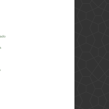
rado
a
o