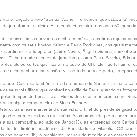
havia lançado o livro “Samuel Wainer – o homem que estava lá” ime
do jornalismo brasileiro. Eu o conheci no início dos anos 50, quando 
e de reminiscências povoou a minha memória, a partir da equipe espor
amente com os seus irmãos Nelson e Paulo Rodrigues, dos quais me tor
raordinário de fotógrafos (Jáder Neves, Ângelo Gomes, Jankiel Gonc
eis. Tinha grandes nomes do jornalismo, como Paulo Silveira, Edmar 
 dos títulos curtos que fizeram o estilo de UH. Ele não foi um diret
o de acompanhar a impressão. Vi isso tudo bem de perto, na época do
elaborado. Cuida-se também da vida amorosa de Samuel, primeiro com
 os seus três filhos, que conheci no exílio de Paris, quando os fotog
elos tempos de bossa nova. Muitos dos seus mentores, como Ronal
ornei amigo e companheiro de Bloch Editores.
etúlio, uma fase marcante da sua vida. O final do presidente gaúcho
 quadro, para os cultores da história. Acompanhei de perto a aventura
e a sua campanha, ao lado de Jango(JJ), as encrencas com Carlos 
dente do diretório acadêmico da Faculdade de Filosofia, Ciência
s dos bondes. JK, já presidente, recuou da medida e os estudantes