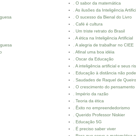
. O sabor da matemática
. As ilusões da Inteligência Artific
uguesa
. O sucesso da Bienal do Livro
. Café é cultura
. Um triste retrato do Brasil
. A ética na Inteligência Artificial
uguesa
. A alegria de trabalhar no CIEE
o
. Afinal uma boa idéia
. Oscar da Educação
. A inteligência artificial e seus r
. Educação à distância não pod
. Saudades de Raquel de Queir
. O crescimento do pensament
. Império da razão
. Teoria da ética
. Êxito no empreendedorismo
. Querido Professor Niskier
. Educação 5G
. É preciso saber viver
. Para que serve a matemática 