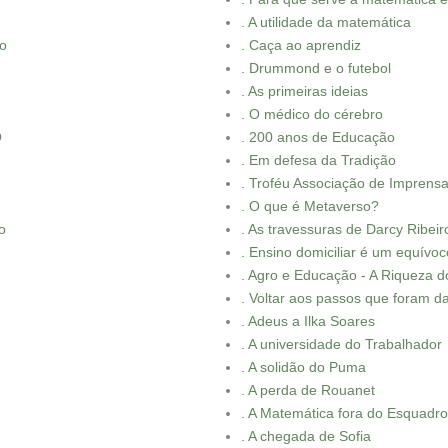
. A utilidade da matemática
io
. Caça ao aprendiz
. Drummond e o futebol
. As primeiras ideias
. O médico do cérebro
O
. 200 anos de Educação
. Em defesa da Tradição
. Troféu Associação de Imprensa
. O que é Metaverso?
o
. As travessuras de Darcy Ribeir
. Ensino domiciliar é um equívoc
. Agro e Educação - A Riqueza do
. Voltar aos passos que foram d
. Adeus a Ilka Soares
. A universidade do Trabalhador
. A solidão do Puma
. A perda de Rouanet
. A Matemática fora do Esquadro
. A chegada de Sofia