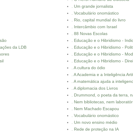
. Um grande jornalista
. Vocabulário onomástico
. Rio, capital mundial do livro
. Intercâmbio com Israel
. 88 Novas Escolas
usão
. Educação e o Hibridismo - Ind
ovações da LDB
. Educação e o Hibridismo - Polit
sores
. Educação e o Hibridismo - Mo
il
. Educação e o Hibridismo - Dir
. A cultura do ódio
. A Academia e a Inteligência Artif
. A matemática ajuda a inteligencia
. A diplomacia dos Livros
. Drummond, o poeta da terra, 
. Nem bibliotecas, nem laboratór
. Nem Machado Escapou
. Vocabulário onomástico
. Um novo ensino médio
. Rede de proteção na IA