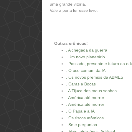
uma grande vitória.
Vale a pena ler esse livro.
Outras crônicas:
. A chegada da guerra
. Um novo planetário
. Passado, presente e futuro da e
. O uso comum da IA
. Os novos prêmios da ABMES
. Caras e Bocas
. A Tijuca dos meus sonhos
. América até morrer
. América até morrer
. O Papa e a IA
. Os riscos atômicos
. Sete perguntas
. Mais Inteligência Artificial