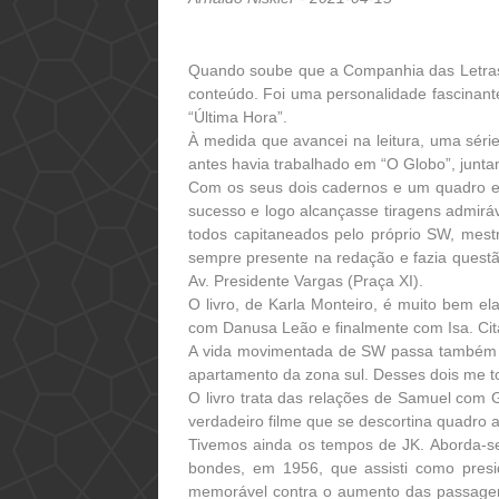
Quando soube que a Companhia das Letras 
conteúdo. Foi uma personalidade fascinante 
“Última Hora”.
À medida que avancei na leitura, uma séri
antes havia trabalhado em “O Globo”, junt
Com os seus dois cadernos e um quadro ext
sucesso e logo alcançasse tiragens admiráv
todos capitaneados pelo próprio SW, mestre
sempre presente na redação e fazia questã
Av. Presidente Vargas (Praça XI).
O livro, de Karla Monteiro, é muito bem 
com Danusa Leão e finalmente com Isa. Cita
A vida movimentada de SW passa também p
apartamento da zona sul. Desses dois me t
O livro trata das relações de Samuel com G
verdadeiro filme que se descortina quadro a
Tivemos ainda os tempos de JK. Aborda-s
bondes, em 1956, que assisti como presi
memorável contra o aumento das passagen