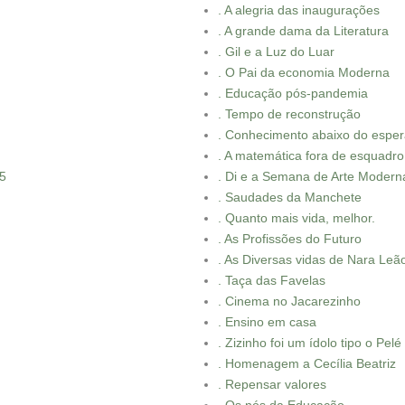
. A alegria das inaugurações
. A grande dama da Literatura
. Gil e a Luz do Luar
. O Pai da economia Moderna
. Educação pós-pandemia
. Tempo de reconstrução
. Conhecimento abaixo do espe
. A matemática fora de esquadro
G5
. Di e a Semana de Arte Modern
. Saudades da Manchete
. Quanto mais vida, melhor.
. As Profissões do Futuro
. As Diversas vidas de Nara Leã
. Taça das Favelas
. Cinema no Jacarezinho
. Ensino em casa
. Zizinho foi um ídolo tipo o Pelé
. Homenagem a Cecília Beatriz
. Repensar valores