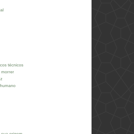
ial
iscos técnicos
e morrer
oz
o humano
e sua origem