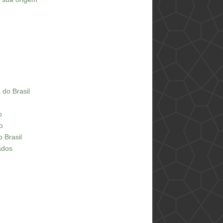
 do Brasil
o
o
 Brasil
ados