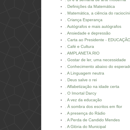
. Definições da Matemática
. Matemática, a ciência do raciocín
. Criança Esperança
. Autógrafos e mais autógrafos
. Ansiedade e depressão
. Carta ao Presidente - EDUCAÇÃ
. Café e Cultura
. AMPLANETA.RIO
. Gostar de ler, uma necessidade
. Conhecimento abaixo do esperad
. A Linguagem neutra
. Deus salve o rei
. Alfabetização na idade certa
. O Imortal Darcy
. A vez da educação
. À sombra dos escritos em flor
. A presença do Rádio
. A Perda de Candido Mendes
. A Glória do Municipal