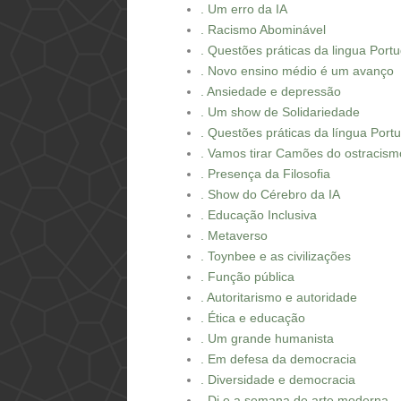
. Um erro da IA
. Racismo Abominável
. Questões práticas da lingua Port
. Novo ensino médio é um avanço
. Ansiedade e depressão
. Um show de Solidariedade
. Questões práticas da língua Port
. Vamos tirar Camões do ostracism
. Presença da Filosofia
. Show do Cérebro da IA
. Educação Inclusiva
. Metaverso
. Toynbee e as civilizações
. Função pública
. Autoritarismo e autoridade
. Ética e educação
. Um grande humanista
. Em defesa da democracia
. Diversidade e democracia
. Di e a semana de arte moderna