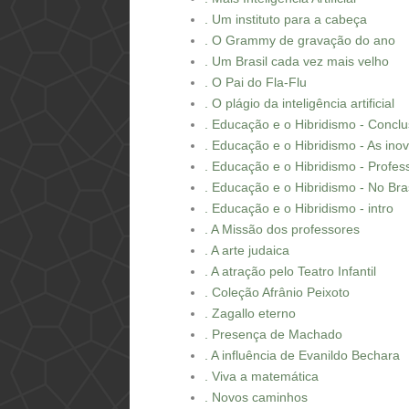
. Um instituto para a cabeça
. O Grammy de gravação do ano
. Um Brasil cada vez mais velho
. O Pai do Fla-Flu
. O plágio da inteligência artificial
. Educação e o Hibridismo - Concl
. Educação e o Hibridismo - As in
. Educação e o Hibridismo - Profes
. Educação e o Hibridismo - No Bras
. Educação e o Hibridismo - intro
. A Missão dos professores
. A arte judaica
. A atração pelo Teatro Infantil
. Coleção Afrânio Peixoto
. Zagallo eterno
. Presença de Machado
. A influência de Evanildo Bechara
. Viva a matemática
. Novos caminhos