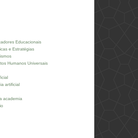
icadores Educacionais
icas e Estratégias
dismos
eitos Humanos Universais
icial
 artificial
na academia
io