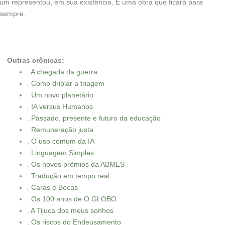
um representou, em sua existência. É uma obra que ficará para
sempre.
Outras crônicas:
. A chegada da guerra
. Como driblar a triagem
. Um novo planetário
. IA versus Humanos
. Passado, presente e futuro da educação
. Remuneração justa
. O uso comum da IA
. Linguagem Simples
. Os novos prêmios da ABMES
. Tradução em tempo real
. Caras e Bocas
. Os 100 anos de O GLOBO
. A Tijuca dos meus sonhos
. Os riscos do Endeusamento