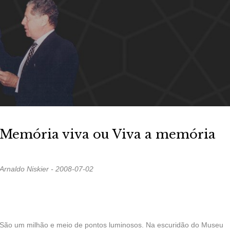
Memória viva ou Viva a memória
Arnaldo Niskier - 2008-07-02
São um milhão e meio de pontos luminosos. Na escuridão do Museu