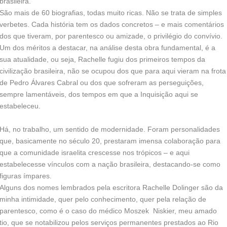
brasileira.
São mais de 60 biografias, todas muito ricas. Não se trata de simples
verbetes. Cada história tem os dados concretos – e mais comentários
dos que tiveram, por parentesco ou amizade, o privilégio do convívio.
Um dos méritos a destacar, na análise desta obra fundamental, é a
sua atualidade, ou seja, Rachelle fugiu dos primeiros tempos da
civilização brasileira, não se ocupou dos que para aqui vieram na frota
de Pedro Álvares Cabral ou dos que sofreram as perseguições,
sempre lamentáveis, dos tempos em que a Inquisição aqui se
estabeleceu.
Há, no trabalho, um sentido de modernidade. Foram personalidades
que, basicamente no século 20, prestaram imensa colaboração para
que a comunidade israelita crescesse nos trópicos – e aqui
estabelecesse vínculos com a nação brasileira, destacando-se como
figuras ímpares.
Alguns dos nomes lembrados pela escritora Rachelle Dolinger são da
minha intimidade, quer pelo conhecimento, quer pela relação de
parentesco, como é o caso do médico Moszek Niskier, meu amado
tio, que se notabilizou pelos serviços permanentes prestados ao Rio