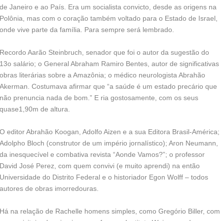
de Janeiro e ao País. Era um socialista convicto, desde as origens na
Polônia, mas com o coração também voltado para o Estado de Israel,
onde vive parte da família. Para sempre será lembrado.
Recordo Aarão Steinbruch, senador que foi o autor da sugestão do
13o salário; o General Abraham Ramiro Bentes, autor de significativas
obras literárias sobre a Amazônia; o médico neurologista Abrahão
Akerman. Costumava afirmar que “a saúde é um estado precário que
não prenuncia nada de bom.” E ria gostosamente, com os seus
quase1,90m de altura.
O editor Abrahão Koogan, Adolfo Aizen e a sua Editora Brasil-América;
Adolpho Bloch (construtor de um império jornalístico); Aron Neumann,
da inesquecível e combativa revista “Aonde Vamos?”; o professor
David José Perez, com quem convivi (e muito aprendi) na então
Universidade do Distrito Federal e o historiador Egon Wolff – todos
autores de obras imorredouras.
Há na relação de Rachelle homens simples, como Gregório Biller, com