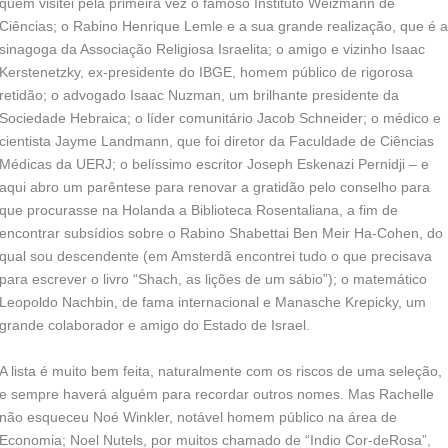
quem visitei pela primeira vez o famoso Instituto Weizmann de
Ciências; o Rabino Henrique Lemle e a sua grande realização, que é a
sinagoga da Associação Religiosa Israelita; o amigo e vizinho Isaac
Kerstenetzky, ex-presidente do IBGE, homem público de rigorosa
retidão; o advogado Isaac Nuzman, um brilhante presidente da
Sociedade Hebraica; o líder comunitário Jacob Schneider; o médico e
cientista Jayme Landmann, que foi diretor da Faculdade de Ciências
Médicas da UERJ; o belíssimo escritor Joseph Eskenazi Pernidji – e
aqui abro um parêntese para renovar a gratidão pelo conselho para
que procurasse na Holanda a Biblioteca Rosentaliana, a fim de
encontrar subsídios sobre o Rabino Shabettai Ben Meir Ha-Cohen, do
qual sou descendente (em Amsterdã encontrei tudo o que precisava
para escrever o livro “Shach, as lições de um sábio”); o matemático
Leopoldo Nachbin, de fama internacional e Manasche Krepicky, um
grande colaborador e amigo do Estado de Israel.
A lista é muito bem feita, naturalmente com os riscos de uma seleção,
e sempre haverá alguém para recordar outros nomes. Mas Rachelle
não esqueceu Noé Winkler, notável homem público na área de
Economia; Noel Nutels, por muitos chamado de “Indio Cor-deRosa”,