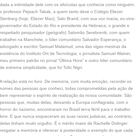
dada a intimidade dele com os silvícolas que conhecia como ninguém;
o professor Pejsach Tabak, a quem tanto deve o Colégio Eliezer
Stenbarg (hoje, Eliezer Max); Salo Brand, com sua voz macia, ex-vice-
governador do Estado do Rio e presidente da Hebraica; o grande e
respeitado pesquisador (geógrafo) Salomão Serebrenik, com quem
trabalhei na Manchete; o líder comunitário Salvador Esperança; o
advogado e escritor Samuel Malamud, uma das vigas-mestras da
existência do Instituto Ort de Tecnologia; o jornalista Samuel Wainer,
meu primeiro patrão no jornal “Última Hora” e outro líder comunitário
de extrema simplicidade, que foi Tofic Nigri.
A relação está no livro. De memória, com muita emoção, recordei os
nomes das pessoas que conheci, todas comprometidas pela ação de
bem representar o espírito de realização da nossa comunidade. São
pessoas que, muitas delas, deixando a Europa conflagrada, com o
horror do nazismo, encontraram no Brasil terra fértil para o trabalho
livre. E que nunca esqueceram as suas raízes judaicas, ao contrário,
delas tinham muito orgulho. É o mérito maior de Rachelle Dolinger:
resgatar a memória e oferecer à posteridade o exemplo do que cada