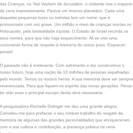
das Crianças, no Yad Vashem de Jerusalém, o visitante vive o impacto
da cena impressionante. Parece um imenso planetário. Cada uma
daquelas pequenas luzes ou estrelas tem um nome, que é
pronunciado com voz grave. Um milhão e meio de crianças mortas no
Holocausto, pela bestialidade nazista. O Estado de Israel recorda os
seus nomes, para que não haja esquecimento. Ali se vive uma
comovente forma de respeito à memória do nosso povo. Esquecer,
jamais!
O passado não é irrelevante. Com sofrimento e dor construímos o
nosso futuro, hoje uma nação de 13 milhões de pessoas espalhadas
pelo mundo. Temos os nossos heróis. A sua memória deve ser sempre
reverenciada. Para que fiquem no espírito das novas gerações. Penso
ter sido esse o principal escopo desta obra necessária.
A pesquisadora Rachelle Dolinger me deu uma grande alegria.
Convidou-me para prefaciar o seu notável trabalho de resgate da
memória de algumas das grandes personalidades que enriqueceram,
com a sua cultura e contribuição, a presença judaica na cena