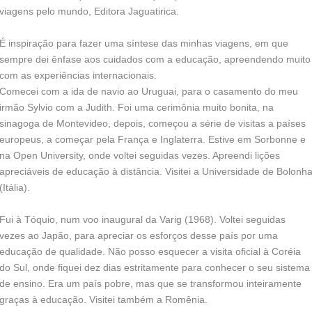
viagens pelo mundo, Editora Jaguatirica.
É inspiração para fazer uma síntese das minhas viagens, em que
sempre dei ênfase aos cuidados com a educação, apreendendo muito
com as experiências internacionais.
Comecei com a ida de navio ao Uruguai, para o casamento do meu
irmão Sylvio com a Judith. Foi uma cerimônia muito bonita, na
sinagoga de Montevideo, depois, começou a série de visitas a países
europeus, a começar pela França e Inglaterra. Estive em Sorbonne e
na Open University, onde voltei seguidas vezes. Apreendi lições
apreciáveis de educação à distância. Visitei a Universidade de Bolonh
(Itália).
Fui à Tóquio, num voo inaugural da Varig (1968). Voltei seguidas
vezes ao Japão, para apreciar os esforços desse país por uma
educação de qualidade. Não posso esquecer a visita oficial à Coréia
do Sul, onde fiquei dez dias estritamente para conhecer o seu sistema
de ensino. Era um país pobre, mas que se transformou inteiramente
graças à educação. Visitei também a Romênia.