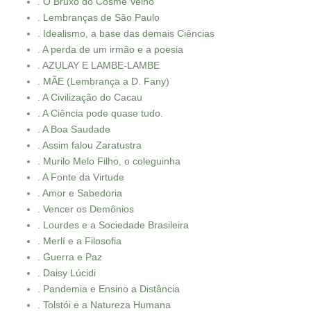
. O Bruxo do Cosme Velho
. Lembranças de São Paulo
. Idealismo, a base das demais Ciências
. A perda de um irmão e a poesia
. AZULAY E LAMBE-LAMBE
. MÃE (Lembrança a D. Fany)
. A Civilização do Cacau
. A Ciência pode quase tudo.
. A Boa Saudade
. Assim falou Zaratustra
. Murilo Melo Filho, o coleguinha
. A Fonte da Virtude
. Amor e Sabedoria
. Vencer os Demônios
. Lourdes e a Sociedade Brasileira
. Merlí e a Filosofia
. Guerra e Paz
. Daisy Lúcidi
. Pandemia e Ensino a Distância
. Tolstói e a Natureza Humana