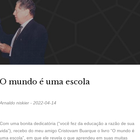
O mundo é uma escola
Arnaldo niskier - 2022-04-14
Com uma bonita dedicatória (“você fez da educação a razão de sua
vida”), recebo do meu amigo Cristovam Buarque o livro “O mundo é
uma escola”, em que ele revela o que aprendeu em suas muitas