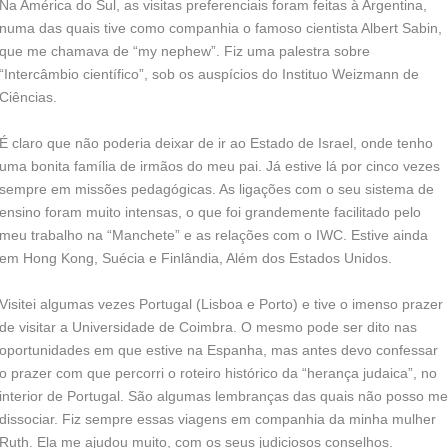
Na América do Sul, as visitas preferenciais foram feitas à Argentina,
numa das quais tive como companhia o famoso cientista Albert Sabin,
que me chamava de “my nephew”. Fiz uma palestra sobre
“Intercâmbio científico”, sob os auspícios do Instituo Weizmann de
Ciências.
É claro que não poderia deixar de ir ao Estado de Israel, onde tenho
uma bonita família de irmãos do meu pai. Já estive lá por cinco vezes
sempre em missões pedagógicas. As ligações com o seu sistema de
ensino foram muito intensas, o que foi grandemente facilitado pelo
meu trabalho na “Manchete” e as relações com o IWC. Estive ainda
em Hong Kong, Suécia e Finlândia, Além dos Estados Unidos.
Visitei algumas vezes Portugal (Lisboa e Porto) e tive o imenso prazer
de visitar a Universidade de Coimbra. O mesmo pode ser dito nas
oportunidades em que estive na Espanha, mas antes devo confessar
o prazer com que percorri o roteiro histórico da “herança judaica”, no
interior de Portugal. São algumas lembranças das quais não posso me
dissociar. Fiz sempre essas viagens em companhia da minha mulher
Ruth. Ela me ajudou muito, com os seus judiciosos conselhos.