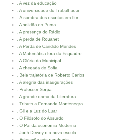
. A vez da educação
. A universidade do Trabalhador
. À sombra dos escritos em flor
. A solidão do Puma
. A presença do Rádio
. A perda de Rouanet
. A Perda de Candido Mendes
. A Matemática fora do Esquadro
. A Glória do Municipal
. A chegada de Sofia
. Bela trajetória de Roberto Carlos
. A alegria das inaugurações
. Professor Serpa
. A grande dama da Literatura
. Tributo a Fernanda Montenegro
. Gil e a Luz do Luar
. O Filósofo do Absurdo
. O Pai da economia Moderna
. Jonh Dewey e a nova escola
. Educação pós-pandemia