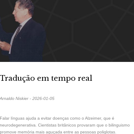
Tradução em tempo real
Arnaldo Niskier - 2026-01-05
Falar línguas ajuda a evitar doenças como o Alzeimer, que é
neurodegenerativa. Cientistas britânicos provaram que o bilinguismo
promove memória mais aguçada entre as pessoas poliglotas.