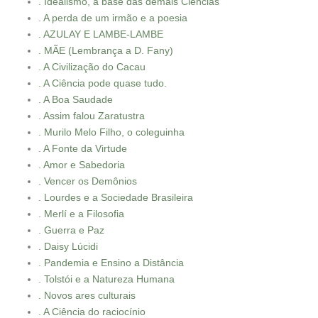
. Idealismo, a base das demais Ciências
. A perda de um irmão e a poesia
. AZULAY E LAMBE-LAMBE
. MÃE (Lembrança a D. Fany)
. A Civilização do Cacau
. A Ciência pode quase tudo.
. A Boa Saudade
. Assim falou Zaratustra
. Murilo Melo Filho, o coleguinha
. A Fonte da Virtude
. Amor e Sabedoria
. Vencer os Demônios
. Lourdes e a Sociedade Brasileira
. Merlí e a Filosofia
. Guerra e Paz
. Daisy Lúcidi
. Pandemia e Ensino a Distância
. Tolstói e a Natureza Humana
. Novos ares culturais
. A Ciência do raciocínio