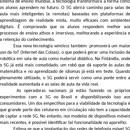
sistema de ensino mundial, a tecnologia transformará a forma com
os alunos aprendem no futuro. O 5G abrirá caminho para salas d
aula mais inteligentes (e remotas) baseadas em plataformas d
aprendizagem de realidade mista, muito eficazes com ambiente
digitais. É comprovado que os alunos respondem melhor ao
processos de ensino ativos e imersivos, melhorando a experiência 
a retenção do conhecimento.
Essa nova tecnologia
wireless
também promoverá um maio
uso da IoT (Internet das Coisas), o que poderá gerar uma inclusão d
robótica em sala de aula como material didático. Na Finlândia, ond
o 5G já está mais consolidado, um robô que dá suporte às aulas d
matemática e no aprendizado de idiomas já está em teste. Quand
plenamente utilizado, o 5G poderá servir como uma ponte entre 
realidade aumentada e as salas de aula da vida real.
As operadoras nacionais já estão fazendo os próprio
experimentos com a 5G no Brasil e disponibilizando isso ao
consumidores. Um dos empecilhos para a viabilidade da tecnologia 
que grande parte dos celulares em circulação não tem a capacidad
de captar a rede 5G. No entanto, nos modelos de dispositivos móvei
mais recentes, é possível identificar tal funcionalidade no aparelho.
Estima-se que a implantação das redes de telefonia móvel 5