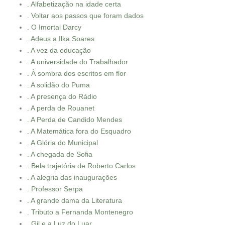
. Alfabetização na idade certa
. Voltar aos passos que foram dados
. O Imortal Darcy
. Adeus a Ilka Soares
. A vez da educação
. A universidade do Trabalhador
. À sombra dos escritos em flor
. A solidão do Puma
. A presença do Rádio
. A perda de Rouanet
. A Perda de Candido Mendes
. A Matemática fora do Esquadro
. A Glória do Municipal
. A chegada de Sofia
. Bela trajetória de Roberto Carlos
. A alegria das inaugurações
. Professor Serpa
. A grande dama da Literatura
. Tributo a Fernanda Montenegro
. Gil e a Luz do Luar