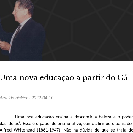
Uma nova educação a partir do G5
Arnaldo niskier - 2022-04-10
“
Uma boa educação ensina a descobrir a beleza e o pode
das ideias”. Esse é o papel do ensino ativo, como afirmou o pensado
Alfred Whitehead (1861-1947). Não há dúvida de que se trata d