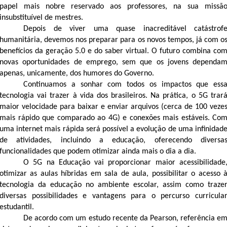
papel mais nobre reservado aos professores, na sua missã
insubstituível de mestres.
Depois de viver uma quase inacreditável catástrof
humanitária, devemos nos preparar para os novos tempos, já com o
benefícios da geração 5.0 e do saber virtual. O futuro combina co
novas oportunidades de emprego, sem que os jovens dependa
apenas, unicamente, dos humores do Governo.
Continuamos a sonhar com todos os impactos que ess
tecnologia vai trazer à vida dos brasileiros. Na prática, o 5G trar
maior velocidade para baixar e enviar arquivos (cerca de 100 veze
mais rápido que comparado ao 4G) e conexões mais estáveis. Co
uma internet mais rápida será possível a evolução de uma infinidad
de atividades, incluindo a educação,
oferecendo diversa
funcionalidades que podem otimizar ainda mais o dia a dia.
O 5G na Educação vai proporcionar maior acessibilidade
otimizar as aulas híbridas em sala de aula, possibilitar o acesso 
tecnologia da educação no ambiente escolar, assim como traze
diversas possibilidades e vantagens para o percurso curricula
estudantil.
De acordo com um estudo recente da Pearson, referência e