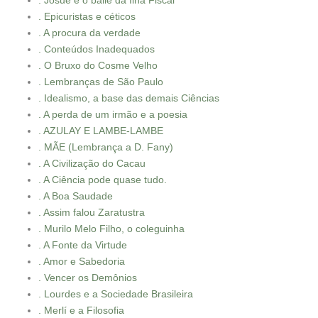
. Josué e o baile da Ilha Fiscal
. Epicuristas e céticos
. A procura da verdade
. Conteúdos Inadequados
. O Bruxo do Cosme Velho
. Lembranças de São Paulo
. Idealismo, a base das demais Ciências
. A perda de um irmão e a poesia
. AZULAY E LAMBE-LAMBE
. MÃE (Lembrança a D. Fany)
. A Civilização do Cacau
. A Ciência pode quase tudo.
. A Boa Saudade
. Assim falou Zaratustra
. Murilo Melo Filho, o coleguinha
. A Fonte da Virtude
. Amor e Sabedoria
. Vencer os Demônios
. Lourdes e a Sociedade Brasileira
. Merlí e a Filosofia