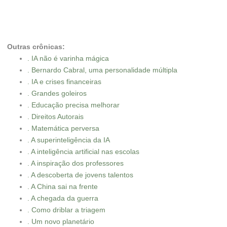
Outras crônicas:
. IA não é varinha mágica
. Bernardo Cabral, uma personalidade múltipla
. IA e crises financeiras
. Grandes goleiros
. Educação precisa melhorar
. Direitos Autorais
. Matemática perversa
. A superinteligência da IA
. A inteligência artificial nas escolas
. A inspiração dos professores
. A descoberta de jovens talentos
. A China sai na frente
. A chegada da guerra
. Como driblar a triagem
. Um novo planetário