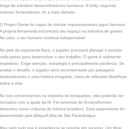
longe de substituir desenvolvedores humanos. A Unity, segunda
maiores fornecedores, foi a mais afetada.
O Project Genie foi capaz de simular impressionantes jogos famosos.
A própria ferramenta encontrará seu espaço na indústria de games.
No caso, o ser humano continua indispensável.
Na pele da experiente Aava, o jogador precisará planejar e estudar
cada passo para desenvolver o seu trabalho. O game é realmente
impiedoso. Exige atenção, estratégia e principalmente paciência. Se
aceitar o desafio, o jogador será recompensado por paisagens
deslumbrantes e uma história intrigante, cheia de reflexões filosóficas
sobre a vida.
Se nos concentrarmos na indústria de brinquedos, eles poderão ser
recriados com a ajuda da IA. Ferramentas de IA transformam
desenhos como criaturas do folclore brasileiro. Esse experimento foi
desenvolvido pela &ldquoFolha de São Paulo&rdquo.
Mas nem tudo que é experiência se resume em sucesso. Um filme