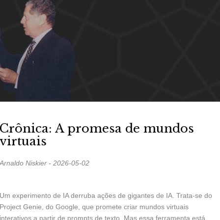
Crônica: A promesa de mundos
virtuais
Arnaldo Niskier - 2026-05-02
Um experimento de IA derruba ações de gigantes de IA. Trata-se do
Project Genie, do Google, que promete criar mundos virtuais
interativos a partir de prompts de texto. Mas essa ferramenta está