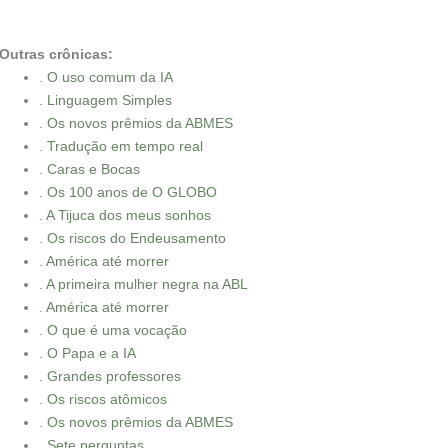
Outras crônicas:
. O uso comum da IA
. Linguagem Simples
. Os novos prêmios da ABMES
. Tradução em tempo real
. Caras e Bocas
. Os 100 anos de O GLOBO
. A Tijuca dos meus sonhos
. Os riscos do Endeusamento
. América até morrer
. A primeira mulher negra na ABL
. América até morrer
. O que é uma vocação
. O Papa e a IA
. Grandes professores
. Os riscos atômicos
. Os novos prêmios da ABMES
. Sete perguntas