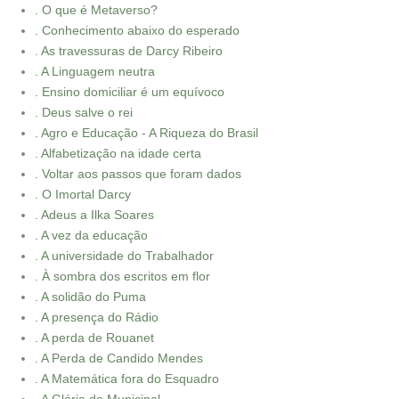
. O que é Metaverso?
. Conhecimento abaixo do esperado
. As travessuras de Darcy Ribeiro
. A Linguagem neutra
. Ensino domiciliar é um equívoco
. Deus salve o rei
. Agro e Educação - A Riqueza do Brasil
. Alfabetização na idade certa
. Voltar aos passos que foram dados
. O Imortal Darcy
. Adeus a Ilka Soares
. A vez da educação
. A universidade do Trabalhador
. À sombra dos escritos em flor
. A solidão do Puma
. A presença do Rádio
. A perda de Rouanet
. A Perda de Candido Mendes
. A Matemática fora do Esquadro