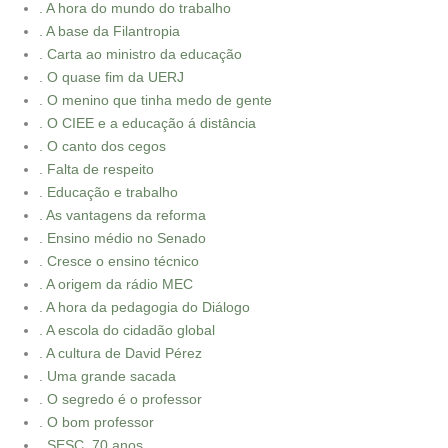
. A hora do mundo do trabalho
. A base da Filantropia
. Carta ao ministro da educação
. O quase fim da UERJ
. O menino que tinha medo de gente
. O CIEE e a educação á distância
. O canto dos cegos
. Falta de respeito
. Educação e trabalho
. As vantagens da reforma
. Ensino médio no Senado
. Cresce o ensino técnico
. A origem da rádio MEC
. A hora da pedagogia do Diálogo
. A escola do cidadão global
. A cultura de David Pérez
. Uma grande sacada
. O segredo é o professor
. O bom professor
. SESC, 70 anos