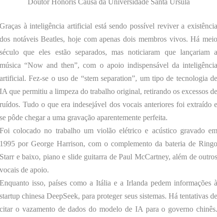
Doutor Honoris Causa da Universidade Santa Úrsula
Graças à inteligência artificial está sendo possível reviver a existênci
dos notáveis Beatles, hoje com apenas dois membros vivos. Há mei
século que eles estão separados, mas noticiaram que lançariam 
música “Now and then”, com o apoio indispensável da inteligênci
artificial. Fez-se o uso de “stem separation”, um tipo de tecnologia d
IA que permitiu a limpeza do trabalho original, retirando os excessos d
ruídos. Tudo o que era indesejável dos vocais anteriores foi extraído 
se pôde chegar a uma gravação aparentemente perfeita.
Foi colocado no trabalho um violão elétrico e acústico gravado e
1995 por George Harrison, com o complemento da bateria de Ring
Starr e baixo, piano e slide guitarra de Paul McCartney, além de outro
vocais de apoio.
Enquanto isso, países como a Itália e a Irlanda pedem informações 
startup chinesa DeepSeek, para proteger seus sistemas. Há tentativas d
citar o vazamento de dados do modelo de IA para o governo chinês