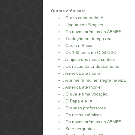
Outras crônicas:
. O uso comum da IA
. Linguagem Simples
. Os novos prêmios da ABMES
. Tradução em tempo real
. Caras e Bocas
. Os 100 anos de O GLOBO
. A Tijuca dos meus sonhos
. Os riscos do Endeusamento
. América até morrer
. A primeira mulher negra na ABL
. América até morrer
. O que é uma vocação
. O Papa e a IA
. Grandes professores
. Os riscos atômicos
. Os novos prêmios da ABMES
. Sete perguntas