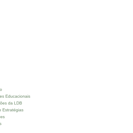
ão
res Educacionais
ações da LDB
e Estratégias
res
s