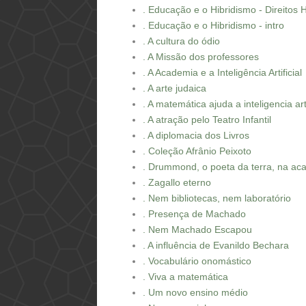
. Educação e o Hibridismo - Direitos
. Educação e o Hibridismo - intro
. A cultura do ódio
. A Missão dos professores
. A Academia e a Inteligência Artificial
. A arte judaica
. A matemática ajuda a inteligencia arti
. A atração pelo Teatro Infantil
. A diplomacia dos Livros
. Coleção Afrânio Peixoto
. Drummond, o poeta da terra, na ac
. Zagallo eterno
. Nem bibliotecas, nem laboratório
. Presença de Machado
. Nem Machado Escapou
. A influência de Evanildo Bechara
. Vocabulário onomástico
. Viva a matemática
. Um novo ensino médio