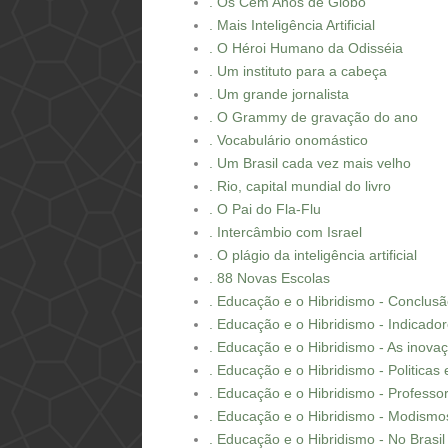
. Os Cem Anos de Globo
. Mais Inteligência Artificial
. O Héroi Humano da Odisséia
. Um instituto para a cabeça
. Um grande jornalista
. O Grammy de gravação do ano
. Vocabulário onomástico
. Um Brasil cada vez mais velho
. Rio, capital mundial do livro
. O Pai do Fla-Flu
. Intercâmbio com Israel
. O plágio da inteligência artificial
. 88 Novas Escolas
. Educação e o Hibridismo - Conclus
. Educação e o Hibridismo - Indicado
. Educação e o Hibridismo - As inov
. Educação e o Hibridismo - Politicas 
. Educação e o Hibridismo - Professo
. Educação e o Hibridismo - Modismo
. Educação e o Hibridismo - No Brasil