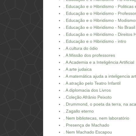
. Educação e o Hibridismo - Politicas 
. Educação e o Hibridismo - Professo
. Educação e o Hibridismo - Modismo
. Educação e o Hibridismo - No Brasil
. Educação e o Hibridismo - Direitos
. Educação e o Hibridismo - intro
. A cultura do ódio
. A Missão dos professores
. A Academia e a Inteligência Artificial
. A arte judaica
. A matemática ajuda a inteligencia arti
. A atração pelo Teatro Infantil
. A diplomacia dos Livros
. Coleção Afrânio Peixoto
. Drummond, o poeta da terra, na ac
. Zagallo eterno
. Nem bibliotecas, nem laboratório
. Presença de Machado
. Nem Machado Escapou