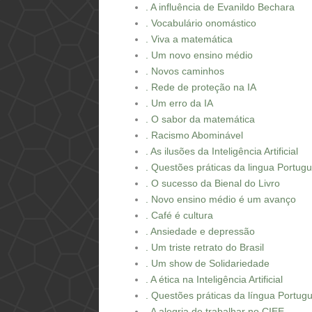
. A influência de Evanildo Bechara
. Vocabulário onomástico
. Viva a matemática
. Um novo ensino médio
. Novos caminhos
. Rede de proteção na IA
. Um erro da IA
. O sabor da matemática
. Racismo Abominável
. As ilusões da Inteligência Artificial
. Questões práticas da lingua Portug
. O sucesso da Bienal do Livro
. Novo ensino médio é um avanço
. Café é cultura
. Ansiedade e depressão
. Um triste retrato do Brasil
. Um show de Solidariedade
. A ética na Inteligência Artificial
. Questões práticas da língua Portug
. A alegria de trabalhar no CIEE