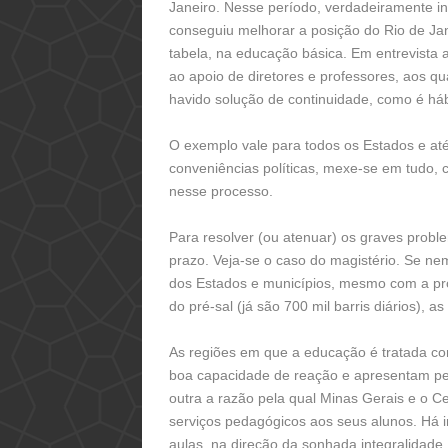
Janeiro. Nesse período, verdadeiramente in
conseguiu melhorar a posição do Rio de Jan
tabela, na educação básica. Em entrevista a
ao apoio de diretores e professores, aos qu
havido solução de continuidade, como é hábi
O exemplo vale para todos os Estados e até
conveniências políticas, mexe-se em tudo,
nesse processo.
Para resolver (ou atenuar) os graves probl
prazo. Veja-se o caso do magistério. Se ne
dos Estados e municípios, mesmo com a pr
do pré-sal (já são 700 mil barris diários), a
As regiões em que a educação é tratada c
boa capacidade de reação e apresentam pe
outra a razão pela qual Minas Gerais e o 
serviços pedagógicos aos seus alunos. Há 
aulas, na direção da sonhada integralidade.