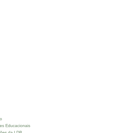
ão
res Educacionais
ações da LDB