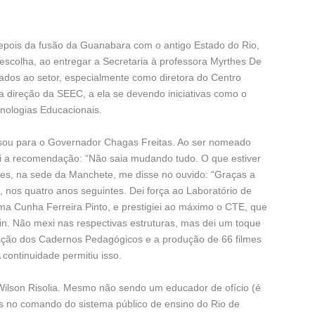
depois da fusão da Guanabara com o antigo Estado do Rio,
z escolha, ao entregar a Secretaria à professora Myrthes De
ados ao setor, especialmente como diretora do Centro
na direção da SEEC, a ela se devendo iniciativas como o
cnologias Educacionais.
sou para o Governador Chagas Freitas. Ao ser nomeado
bi a recomendação: “Não saia mudando tudo. O que estiver
es, na sede da Manchete, me disse no ouvido: “Graças a
z, nos quatro anos seguintes. Dei força ao Laboratório de
ma Cunha Ferreira Pinto, e prestigiei ao máximo o CTE, que
ein. Não mexi nas respectivas estruturas, mas dei um toque
ação dos Cadernos Pedagógicos e a produção de 66 filmes
A continuidade permitiu isso.
ilson Risolia. Mesmo não sendo um educador de ofício (é
es no comando do sistema público de ensino do Rio de