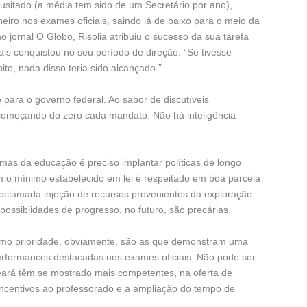
usitado (a média tem sido de um Secretário por ano),
eiro nos exames oficiais, saindo lá de baixo para o meio da
o jornal O Globo, Risolia atribuiu o sucesso da sua tarefa
ais conquistou no seu período de direção: “Se tivesse
to, nada disso teria sido alcançado.”
 para o governo federal. Ao sabor de discutíveis
 começando do zero cada mandato. Não há inteligência
emas da educação é preciso implantar políticas de longo
m o mínimo estabelecido em lei é respeitado em boa parcela
oclamada injeção de recursos provenientes da exploração
s possiblidades de progresso, no futuro, são precárias.
omo prioridade, obviamente, são as que demonstram uma
rformances destacadas nos exames oficiais. Não pode ser
Ceará têm se mostrado mais competentes, na oferta de
incentivos ao professorado e a ampliação do tempo de