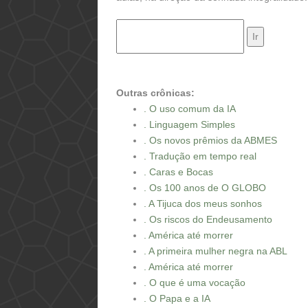
Outras crônicas:
. O uso comum da IA
. Linguagem Simples
. Os novos prêmios da ABMES
. Tradução em tempo real
. Caras e Bocas
. Os 100 anos de O GLOBO
. A Tijuca dos meus sonhos
. Os riscos do Endeusamento
. América até morrer
. A primeira mulher negra na ABL
. América até morrer
. O que é uma vocação
. O Papa e a IA