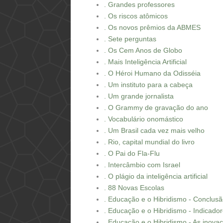
. Grandes professores
. Os riscos atômicos
. Os novos prêmios da ABMES
. Sete perguntas
. Os Cem Anos de Globo
. Mais Inteligência Artificial
. O Héroi Humano da Odisséia
. Um instituto para a cabeça
. Um grande jornalista
. O Grammy de gravação do ano
. Vocabulário onomástico
. Um Brasil cada vez mais velho
. Rio, capital mundial do livro
. O Pai do Fla-Flu
. Intercâmbio com Israel
. O plágio da inteligência artificial
. 88 Novas Escolas
. Educação e o Hibridismo - Conclus
. Educação e o Hibridismo - Indicado
. Educação e o Hibridismo - As inov