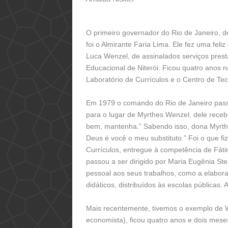
O primeiro governador do Rio de Janeiro, 
foi o Almirante Faria Lima. Ele fez uma feli
Luca Wenzel, de assinalados serviços prest
Educacional de Niterói. Ficou quatro anos 
Laboratório de Currículos e o Centro de Te
Em 1979 o comando do Rio de Janeiro pas
para o lugar de Myrthes Wenzel, dele rece
bem, mantenha.” Sabendo isso, dona Myrth
Deus é você o meu substituto.” Foi o que fi
Currículos, entregue à competência de Fáti
passou a ser dirigido por Maria Eugênia St
pessoal aos seus trabalhos, como a elabor
didáticos, distribuídos às escolas públicas. 
Mais recentemente, tivemos o exemplo de W
economista), ficou quatro anos e dois mes