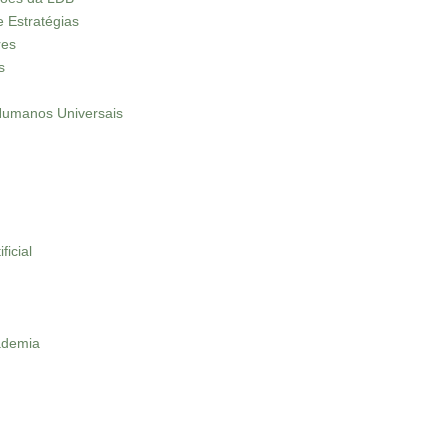
e Estratégias
res
s
 Humanos Universais
ficial
ademia