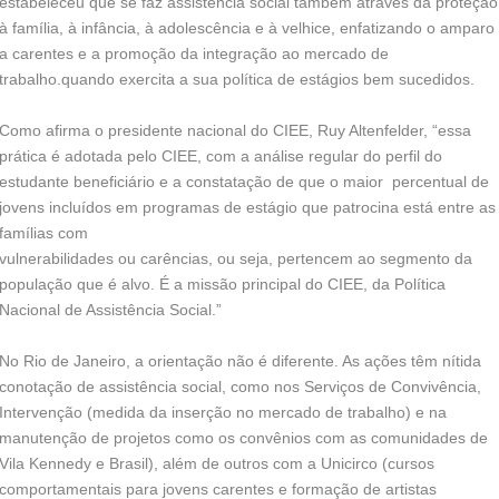
estabeleceu que se faz assistência social também através da proteção
à família, à infância, à adolescência e à velhice, enfatizando o amparo
a carentes e a promoção da integração ao mercado de
trabalho.quando exercita a sua política de estágios bem sucedidos.
Como afirma o presidente nacional do CIEE, Ruy Altenfelder, “essa
prática é adotada pelo CIEE, com a análise regular do perfil do
estudante beneficiário e a constatação de que o maior percentual de
jovens incluídos em programas de estágio que patrocina está entre as
famílias com
vulnerabilidades ou carências, ou seja, pertencem ao segmento da
população que é alvo. É a missão principal do CIEE, da Política
Nacional de Assistência Social.”
No Rio de Janeiro, a orientação não é diferente. As ações têm nítida
conotação de assistência social, como nos Serviços de Convivência,
Intervenção (medida da inserção no mercado de trabalho) e na
manutenção de projetos como os convênios com as comunidades de
Vila Kennedy e Brasil), além de outros com a Unicirco (cursos
comportamentais para jovens carentes e formação de artistas