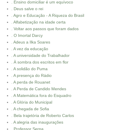
. Ensino domiciliar é um equívoco
. Deus salve o rei
. Agro e Educação - A Riqueza do Brasil
. Alfabetização na idade certa
. Voltar aos passos que foram dados
. O Imortal Darcy
. Adeus a Ilka Soares
. A vez da educação
. A universidade do Trabalhador
. À sombra dos escritos em flor
. A solidão do Puma
. A presença do Rádio
. A perda de Rouanet
. A Perda de Candido Mendes
. A Matemática fora do Esquadro
. A Glória do Municipal
. A chegada de Sofia
. Bela trajetória de Roberto Carlos
. A alegria das inaugurações
. Professor Serpa